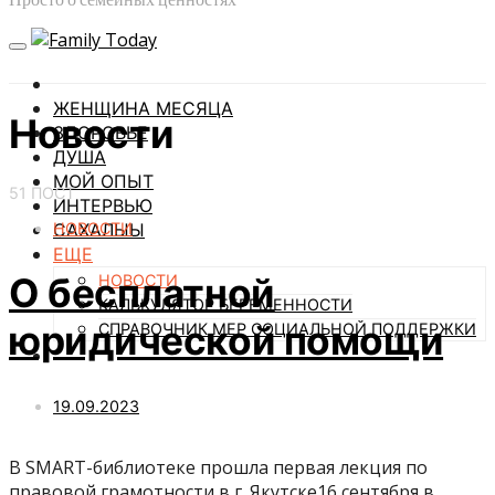
ЖЕНЩИНА МЕСЯЦА
Новости
ЗДОРОВЬЕ
ДУША
МОЙ ОПЫТ
51 ПОСТ
ИНТЕРВЬЮ
НОВОСТИ
САХАЛЫЫ
ЕЩЕ
О бесплатной
НОВОСТИ
КАЛЬКУЛЯТОР БЕРЕМЕННОСТИ
юридической помощи
СПРАВОЧНИК МЕР СОЦИАЛЬНОЙ ПОДДЕРЖКИ
19.09.2023
В SMART-библиотеке прошла первая лекция по
правовой грамотности в г. Якутске16 сентября в