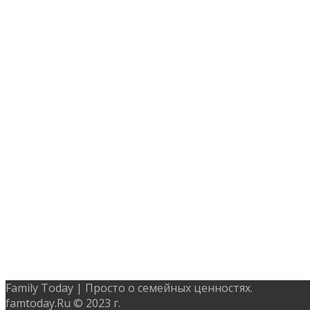
Family Today | Просто о семейных ценностях.
famtoday.Ru © 2023 г.