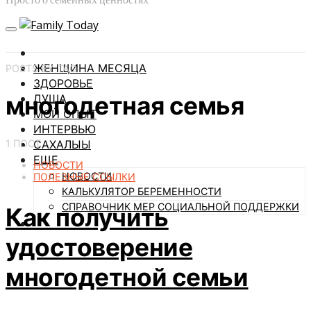
ЖЕНЩИНА МЕСЯЦА
POSTS BY TAG
ЗДОРОВЬЕ
многодетная семья
ДУША
МОЙ ОПЫТ
ИНТЕРВЬЮ
1 ПОСТ
САХАЛЫЫ
ЕЩЕ
НОВОСТИ
НОВОСТИ
ПОЛЕЗНЫЕ ССЫЛКИ
КАЛЬКУЛЯТОР БЕРЕМЕННОСТИ
СПРАВОЧНИК МЕР СОЦИАЛЬНОЙ ПОДДЕРЖКИ
Как получить
удостоверение
многодетной семьи