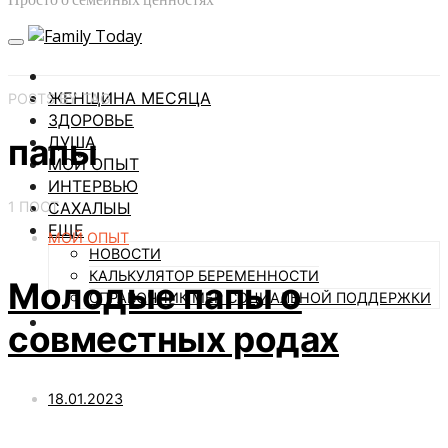
ЖЕНЩИНА МЕСЯЦА
POSTS BY TAG
ЗДОРОВЬЕ
папы
ДУША
МОЙ ОПЫТ
ИНТЕРВЬЮ
1 ПОСТ
САХАЛЫЫ
ЕЩЕ
МОЙ ОПЫТ
НОВОСТИ
КАЛЬКУЛЯТОР БЕРЕМЕННОСТИ
Молодые папы о
СПРАВОЧНИК МЕР СОЦИАЛЬНОЙ ПОДДЕРЖКИ
совместных родах
18.01.2023