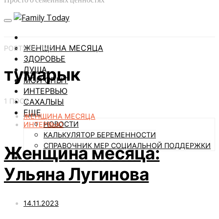
ЖЕНЩИНА МЕСЯЦА
POSTS BY TAG
ЗДОРОВЬЕ
тумарык
ДУША
МОЙ ОПЫТ
ИНТЕРВЬЮ
1 ПОСТ
САХАЛЫЫ
ЕЩЕ
ЖЕНЩИНА МЕСЯЦА
НОВОСТИ
ИНТЕРВЬЮ
КАЛЬКУЛЯТОР БЕРЕМЕННОСТИ
СПРАВОЧНИК МЕР СОЦИАЛЬНОЙ ПОДДЕРЖКИ
Женщина месяца:
Ульяна Лугинова
14.11.2023