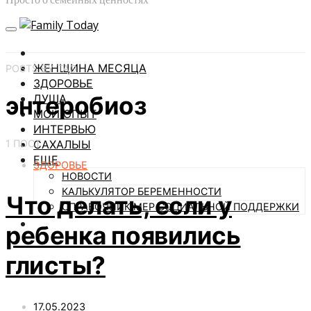
ЖЕНЩИНА МЕСЯЦА
POSTS BY TAG
ЗДОРОВЬЕ
энтеробиоз
ДУША
МОЙ ОПЫТ
ИНТЕРВЬЮ
1 ПОСТ
САХАЛЫЫ
ЕЩЕ
ЗДОРОВЬЕ
НОВОСТИ
КАЛЬКУЛЯТОР БЕРЕМЕННОСТИ
Что делать, если у
СПРАВОЧНИК МЕР СОЦИАЛЬНОЙ ПОДДЕРЖКИ
ребенка появились
глисты?
17.05.2023