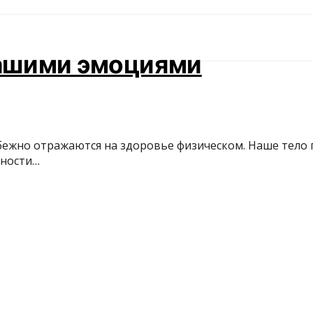
нашими эмоциями
бежно отражаются на здоровье физическом. Наше тело п
дности…