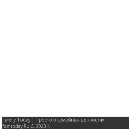
Family Today | Просто о семейных ценностях.
famtoday.Ru © 2023 г.