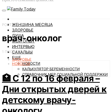
ЖЕНЩИНА МЕСЯЦА
POSTS BY TAG
ЗДОРОВЬЕ
врач-онколог
ДУША
МОЙ ОПЫТ
ИНТЕРВЬЮ
1 ПОСТ
САХАЛЫЫ
ЕЩЕ
ЗДОРОВЬЕ
НОВОСТИ
НОВОСТИ
КАЛЬКУЛЯТОР БЕРЕМЕННОСТИ
СПРАВОЧНИК МЕР СОЦИАЛЬНОЙ ПОДДЕРЖКИ
🏥 С 12 по 16 февраля –
Дни открытых дверей к
детскому врачу-
онкологу