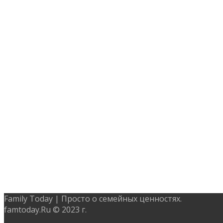
Family Today | Просто о семейных ценностях.
famtoday.Ru © 2023 г.