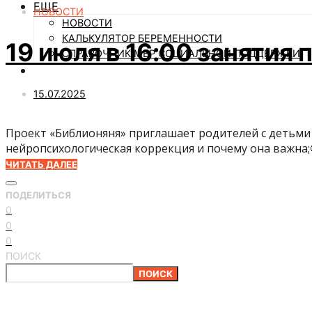
ЕЩЕ
НОВОСТИ
НОВОСТИ
КАЛЬКУЛЯТОР БЕРЕМЕННОСТИ
19 июля в 16:00 занятия
СПРАВОЧНИК МЕР СОЦИАЛЬНОЙ ПОДДЕРЖКИ
15.07.2025
Проект «Библионяня» приглашает родителей с детьми 2
нейропсихологическая коррекция и почему она важна
ЧИТАТЬ ДАЛЕЕ
ПОДЕЛИТЬСЯ
0
0
0
ПОИСК
ПОИСК