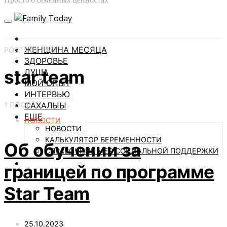
ЖЕНЩИНА МЕСЯЦА
POSTS BY TAG
ЗДОРОВЬЕ
star team
ДУША
МОЙ ОПЫТ
ИНТЕРВЬЮ
1 ПОСТ
САХАЛЫЫ
ЕЩЕ
НОВОСТИ
НОВОСТИ
КАЛЬКУЛЯТОР БЕРЕМЕННОСТИ
Об обучении за
СПРАВОЧНИК МЕР СОЦИАЛЬНОЙ ПОДДЕРЖКИ
границей по программе
Star Team
25.10.2023