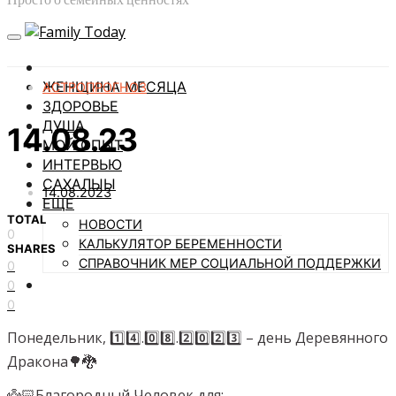
ЖЕНЩИНА МЕСЯЦА
АСТРОПРОГНОЗ
ЗДОРОВЬЕ
ДУША
14.08.23
МОЙ ОПЫТ
ИНТЕРВЬЮ
САХАЛЫЫ
14.08.2023
ЕЩЕ
TOTAL
НОВОСТИ
0
КАЛЬКУЛЯТОР БЕРЕМЕННОСТИ
SHARES
СПРАВОЧНИК МЕР СОЦИАЛЬНОЙ ПОДДЕРЖКИ
0
0
0
Понедельник, 1️⃣4️⃣.0️⃣8️⃣.2️⃣0️⃣2️⃣3️⃣ – день Деревянного
Дракона🌳🐉
👼🏻Благородный Человек для: —