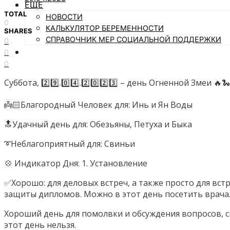
ЕЩЕ
TOTAL
НОВОСТИ
0
КАЛЬКУЛЯТОР БЕРЕМЕННОСТИ
SHARES
СПРАВОЧНИК МЕР СОЦИАЛЬНОЙ ПОДДЕРЖКИ
0
0
0
Суббота, 2️⃣9️⃣.0️⃣4️⃣.2️⃣0️⃣2️⃣3️⃣ – день Огненной Змеи 🔥🐍
👼🏻Благородный Человек для: Инь и Ян Воды
🔝Удачный день для: Обезьяны, Петуха и Быка
➰Неблагоприятный для: Свиньи
💠 Индикатор Дня: 1. Установление
✅Хорошо: для деловых встреч, а также просто для встр
защиты дипломов. Можно в этот день посетить врача.
Хороший день для помолвки и обсуждения вопросов, с
этот день нельзя.