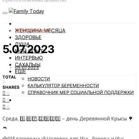
ЖЕНЩИНА МЕСЯЦА
АСТРОПРОГНОЗ
ЗДОРОВЬЕ
ДУША
5.07.2023
МОЙ ОПЫТ
ИНТЕРВЬЮ
САХАЛЫЫ
05.07.2023
ЕЩЕ
TOTAL
НОВОСТИ
0
КАЛЬКУЛЯТОР БЕРЕМЕННОСТИ
SHARES
СПРАВОЧНИК МЕР СОЦИАЛЬНОЙ ПОДДЕРЖКИ
0
0
0
Среда, 5️⃣.0️⃣7️⃣.2️⃣0️⃣2️⃣3️⃣ – день Деревянной Крысы 🌳
🐁
👼🏻Благородный Человек для: Инь Дерева и Инь