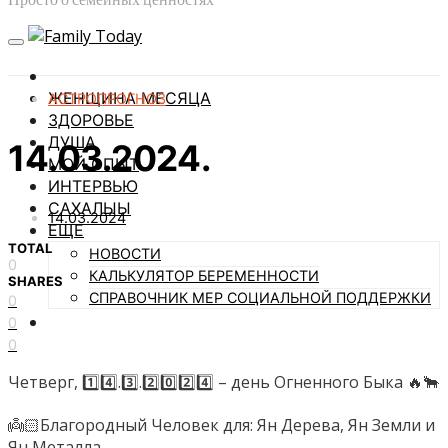
ЖЕНЩИНА МЕСЯЦА
АСТРОПРОГНОЗ
ЗДОРОВЬЕ
ДУША
14.03.2024.
МОЙ ОПЫТ
ИНТЕРВЬЮ
САХАЛЫЫ
14.03.2024
ЕЩЕ
TOTAL
НОВОСТИ
0
КАЛЬКУЛЯТОР БЕРЕМЕННОСТИ
SHARES
СПРАВОЧНИК МЕР СОЦИАЛЬНОЙ ПОДДЕРЖКИ
0
0
0
Четверг, 1️⃣4️⃣.3️⃣.2️⃣0️⃣2️⃣4️⃣ – день Огненного Быка 🔥🐂
👼🏻Благородный Человек для: Ян Дерева, Ян Земли и
Ян Металла