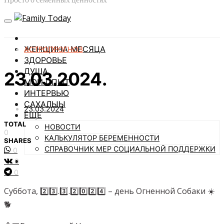
ЖЕНЩИНА МЕСЯЦА
АСТРОПРОГНОЗ
ЗДОРОВЬЕ
ДУША
23.03.2024.
МОЙ ОПЫТ
ИНТЕРВЬЮ
САХАЛЫЫ
23.03.2024
ЕЩЕ
TOTAL
НОВОСТИ
0
КАЛЬКУЛЯТОР БЕРЕМЕННОСТИ
SHARES
СПРАВОЧНИК МЕР СОЦИАЛЬНОЙ ПОДДЕРЖКИ
0
0
0
Суббота, 2️⃣3️⃣.3️⃣.2️⃣0️⃣2️⃣4️⃣ – день Огненной Собаки ☀️
🐕