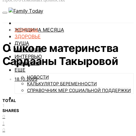
ЖЕНЩИНА МЕСЯЦА
ЗДОРОВЬЕ
ЗДОРОВЬЕ
ДУША
О школе материнства
МОЙ ОПЫТ
ИНТЕРВЬЮ
Сардааны Такыровой
САХАЛЫЫ
ЕЩЕ
НОВОСТИ
18.10.2023
КАЛЬКУЛЯТОР БЕРЕМЕННОСТИ
СПРАВОЧНИК МЕР СОЦИАЛЬНОЙ ПОДДЕРЖКИ
TOTAL
1
SHARES
0
1
0