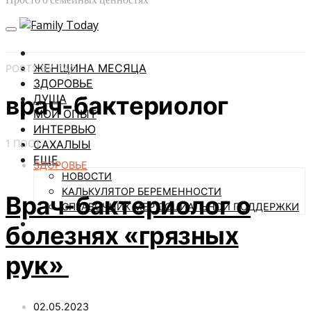
ЖЕНЩИНА МЕСЯЦА
POSTS BY TAG
ЗДОРОВЬЕ
врач-бактериолог
ДУША
МОЙ ОПЫТ
ИНТЕРВЬЮ
1 ПОСТ
САХАЛЫЫ
ЕЩЕ
ЗДОРОВЬЕ
НОВОСТИ
КАЛЬКУЛЯТОР БЕРЕМЕННОСТИ
Врач-бактериолог о
СПРАВОЧНИК МЕР СОЦИАЛЬНОЙ ПОДДЕРЖКИ
болезнях «грязных
рук»
02.05.2023