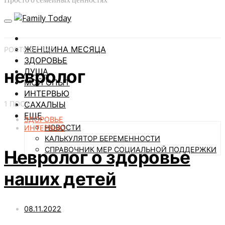
ЖЕНЩИНА МЕСЯЦА
POSTS BY TAG
ЗДОРОВЬЕ
невролог
ДУША
МОЙ ОПЫТ
ИНТЕРВЬЮ
1 ПОСТ
САХАЛЫЫ
ЕЩЕ
ЗДОРОВЬЕ
НОВОСТИ
ИНТЕРВЬЮ
КАЛЬКУЛЯТОР БЕРЕМЕННОСТИ
СПРАВОЧНИК МЕР СОЦИАЛЬНОЙ ПОДДЕРЖКИ
Невролог о здоровье
наших детей
08.11.2022