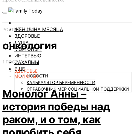
ЖЕНЩИНА МЕСЯЦА
POSTS BY TAG
ЗДОРОВЬЕ
онкология
ДУША
МОЙ ОПЫТ
ИНТЕРВЬЮ
1 ПОСТ
САХАЛЫЫ
ЕЩЕ
ЗДОРОВЬЕ
НОВОСТИ
МОЙ ОПЫТ
КАЛЬКУЛЯТОР БЕРЕМЕННОСТИ
СПРАВОЧНИК МЕР СОЦИАЛЬНОЙ ПОДДЕРЖКИ
Монолог Анны –
история победы над
раком, и о том, как
полюбить себя…