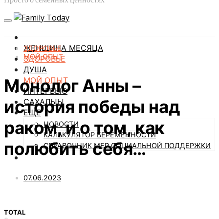
ЖЕНЩИНА МЕСЯЦА
ЗДОРОВЬЕ
МОЙ ОПЫТ
ЗДОРОВЬЕ
ДУША
Монолог Анны –
МОЙ ОПЫТ
ИНТЕРВЬЮ
история победы над
САХАЛЫЫ
ЕЩЕ
раком, и о том, как
НОВОСТИ
КАЛЬКУЛЯТОР БЕРЕМЕННОСТИ
полюбить себя…
СПРАВОЧНИК МЕР СОЦИАЛЬНОЙ ПОДДЕРЖКИ
07.06.2023
TOTAL