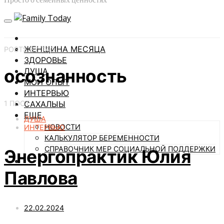
ЖЕНЩИНА МЕСЯЦА
POSTS BY TAG
ЗДОРОВЬЕ
осознанность
ДУША
МОЙ ОПЫТ
ИНТЕРВЬЮ
1 ПОСТ
САХАЛЫЫ
ЕЩЕ
ДУША
НОВОСТИ
ИНТЕРВЬЮ
КАЛЬКУЛЯТОР БЕРЕМЕННОСТИ
СПРАВОЧНИК МЕР СОЦИАЛЬНОЙ ПОДДЕРЖКИ
Энергопрактик Юлия
Павлова
22.02.2024