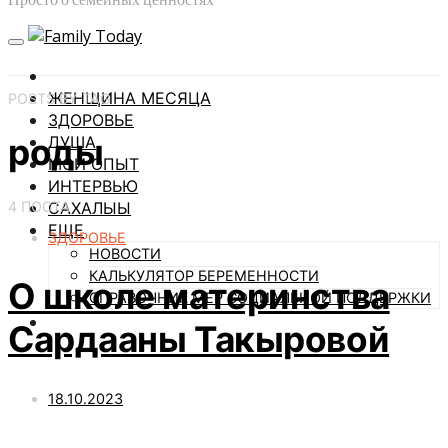
ЖЕНЩИНА МЕСЯЦА
POSTS BY TAG
ЗДОРОВЬЕ
роды
ДУША
МОЙ ОПЫТ
ИНТЕРВЬЮ
4 ПОСТА
САХАЛЫЫ
ЕЩЕ
ЗДОРОВЬЕ
НОВОСТИ
КАЛЬКУЛЯТОР БЕРЕМЕННОСТИ
О школе материнства
СПРАВОЧНИК МЕР СОЦИАЛЬНОЙ ПОДДЕРЖКИ
Сардааны Такыровой
18.10.2023