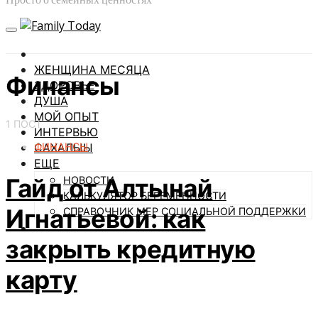
ЖЕНЩИНА МЕСЯЦА
Финансы
ЗДОРОВЬЕ
ДУША
МОЙ ОПЫТ
1 ПОСТ
ИНТЕРВЬЮ
ФИНАНСЫ
САХАЛЫЫ
ЕЩЕ
Гайд от Алтынай
НОВОСТИ
КАЛЬКУЛЯТОР БЕРЕМЕННОСТИ
Игнатьевой: как
СПРАВОЧНИК МЕР СОЦИАЛЬНОЙ ПОДДЕРЖКИ
закрыть кредитную
карту